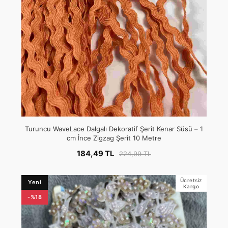
Turuncu WaveLace Dalgalı Dekoratif Şerit Kenar Süsü – 1
cm İnce Zigzag Şerit 10 Metre
184,49 TL
224,99 TL
Ücretsiz
Yeni
Kargo
-%18