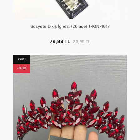
Sosyete Dikiş İğnesi (20 adet )-IGN-1017
79,99 TL
89,99 TL
Yeni
-%33