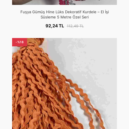
Fuşya Gümüş Hine Lüks Dekoratif Kurdele – El İşi
Süsleme 5 Metre Özel Seri
92,24 TL
112,49 TL
-%18