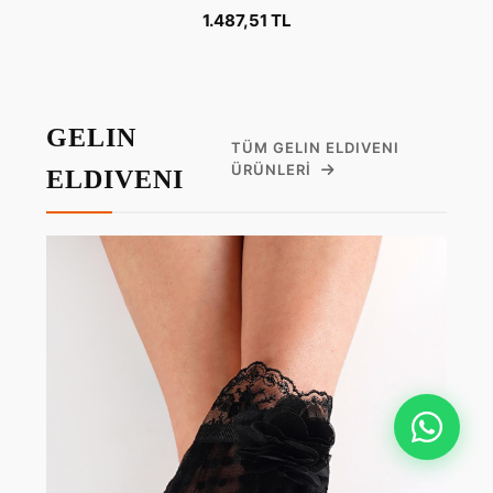
1.487,51 TL
GELIN
TÜM GELIN ELDIVENI
ÜRÜNLERI
ELDIVENI