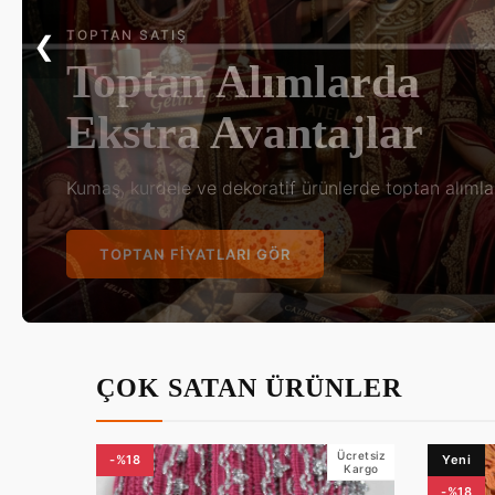
KINA & DÜĞÜN
❮
Göz Kamaştıran
Gelin Aksesuarları
En özel gününüz için en zarif tasarımlar Kalif kalitesi
KOLEKSIYONU KEŞFET
ÇOK SATAN ÜRÜNLER
Ücretsiz
-%18
Yeni
Kargo
-%18