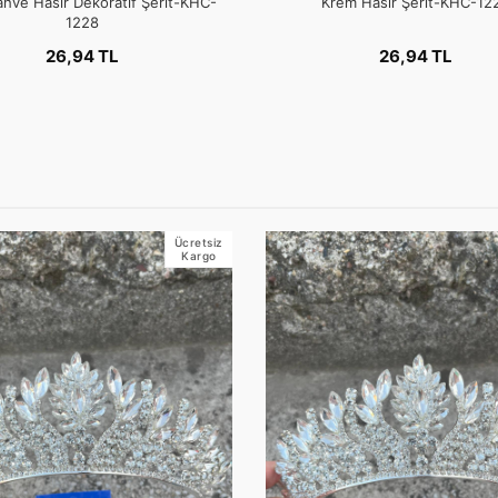
hve Hasır Dekoratif Şerit-KHC-
Krem Hasır Şerit-KHC-12
1228
26,94 TL
26,94 TL
Ücretsiz
Kargo