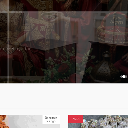
yle.
Ücretsiz
-%18
Kargo