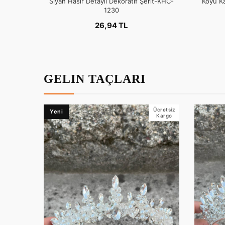
Siyah Hasır Detaylı Dekoratif Şerit-KHC-
Koyu Ka
1230
26,94 TL
GELIN TAÇLARI
Ücretsiz
Yeni
Kargo