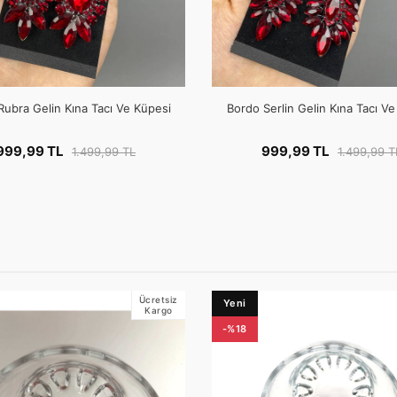
Rubra Gelin Kına Tacı Ve Küpesi
Bordo Serlin Gelin Kına Tacı V
999,99 TL
999,99 TL
1.499,99 TL
1.499,99 T
Ücretsiz
Yeni
Kargo
-%18