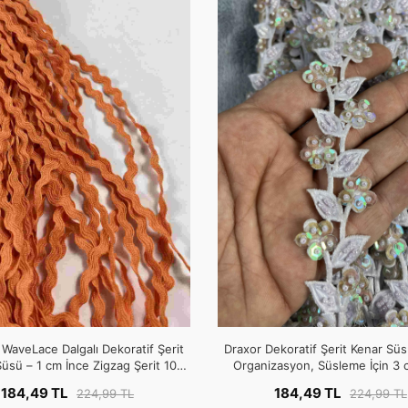
WaveLace Dalgalı Dekoratif Şerit
Draxor Dekoratif Şerit Kenar Süsü
üsü – 1 cm İnce Zigzag Şerit 10
Organizasyon, Süsleme İçin 3 
Metre
Metre
184,49 TL
184,49 TL
224,99 TL
224,99 TL