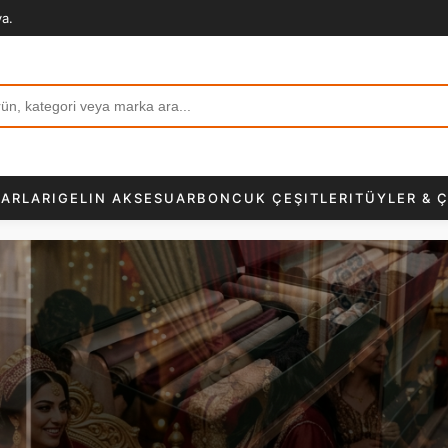
va.
ARLARI
GELIN AKSESUAR
BONCUK ÇEŞITLERI
TÜYLER & Ç