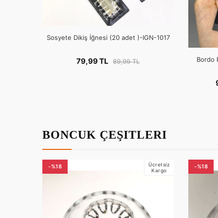
Sosyete Dikiş İğnesi (20 adet )-IGN-1017
Bordo 
79,99 TL
89,99 TL
BONCUK ÇEŞITLERI
Ücretsiz
-%18
-%18
Kargo