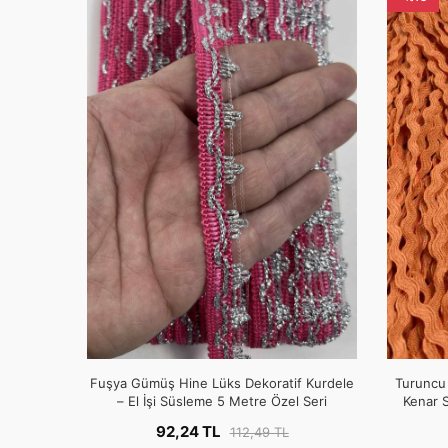
Fuşya Gümüş Hine Lüks Dekoratif Kurdele
Turuncu 
– El İşi Süsleme 5 Metre Özel Seri
Kenar S
92,24 TL
112,49 TL