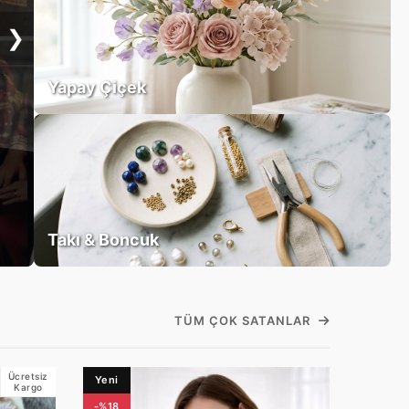
❯
Yapay Çiçek
Takı & Boncuk
TÜM ÇOK SATANLAR
Ücretsiz
Yeni
Kargo
-%18