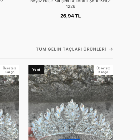
27
Beyaz Hasır Karışımı Dekoratif Şerit-KHC-
1226
26,94 TL
TÜM GELIN TAÇLARI ÜRÜNLERI
Ücretsiz
Ücretsiz
Yeni
Kargo
Kargo