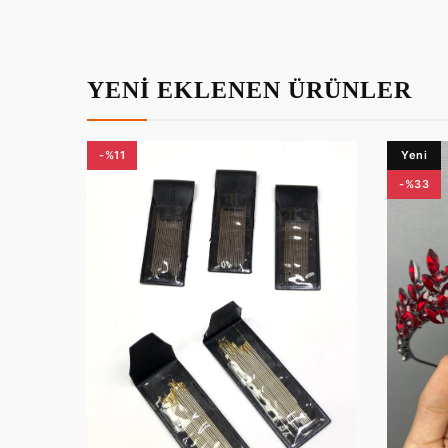
YENİ EKLENEN ÜRÜNLER
-%11
Yeni
-%33