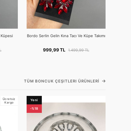
e Küpesi
Bordo Serlin Gelin Kına Tacı Ve Küpe Takımı
999,99 TL
L
1.499,99 TL
TÜM BONCUK ÇEŞITLERI ÜRÜNLERI
Ücretsiz
Yeni
Kargo
-%18