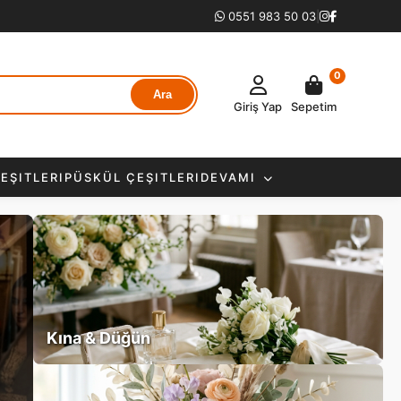
0551 983 50 03
|
0
Ara
Giriş Yap
Sepetim
EŞITLERI
PÜSKÜL ÇEŞITLERI
DEVAMI
Kına & Düğün