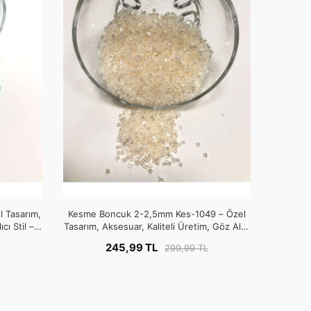
 Tasarım,
Kesme Boncuk 2-2,5mm Kes-1049 – Özel
cı Stil –
Tasarım, Aksesuar, Kaliteli Üretim, Göz Alıcı
Stil – Boncuk
245,99 TL
299,99 TL