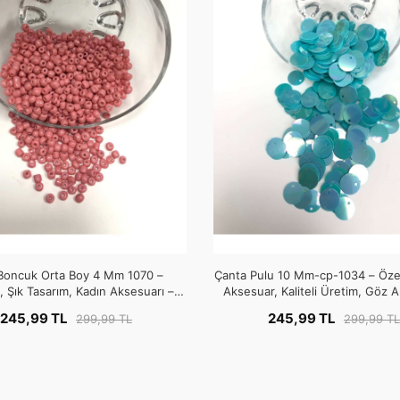
Boncuk Orta Boy 4 Mm 1070 –
Çanta Pulu 10 Mm-cp-1034 – Özel
 Şık Tasarım, Kadın Aksesuarı –
Aksesuar, Kaliteli Üretim, Göz Alı
Boncuk
Boncuk
245,99 TL
245,99 TL
299,99 TL
299,99 TL