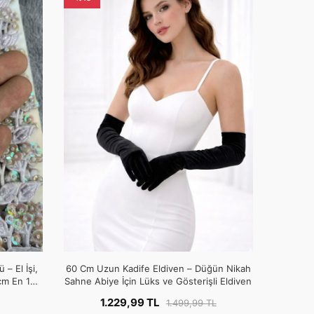
 – El İşi,
60 Cm Uzun Kadife Eldiven – Düğün Nikah
cm En 1
Sahne Abiye İçin Lüks ve Gösterişli Eldiven
1.229,99 TL
1.499,99 TL