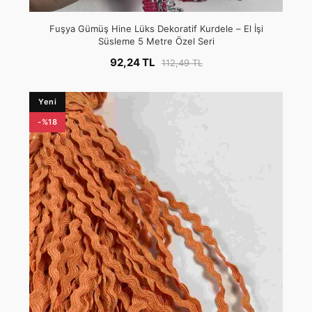
Fuşya Gümüş Hine Lüks Dekoratif Kurdele – El İşi
Süsleme 5 Metre Özel Seri
92,24 TL
112,49 TL
Yeni
-%18