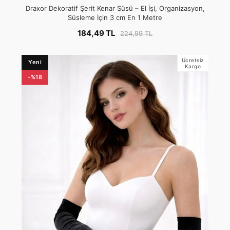
Draxor Dekoratif Şerit Kenar Süsü – El İşi, Organizasyon,
Süsleme İçin 3 cm En 1 Metre
184,49 TL
224,99 TL
Ücretsiz
Yeni
Kargo
-%18