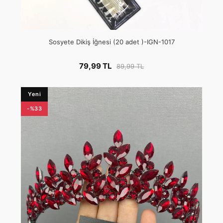
Sosyete Dikiş İğnesi (20 adet )-IGN-1017
79,99 TL
89,99 TL
Yeni
-%33