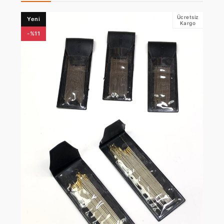
Ücretsiz
Yeni
Kargo
-%11