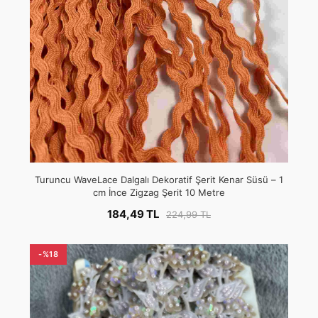
Turuncu WaveLace Dalgalı Dekoratif Şerit Kenar Süsü – 1
cm İnce Zigzag Şerit 10 Metre
184,49 TL
224,99 TL
-%18