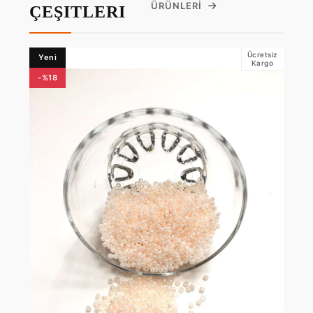
ÜRÜNLERI
ÇEŞITLERI
Ücretsiz
Yeni
Kargo
-%18