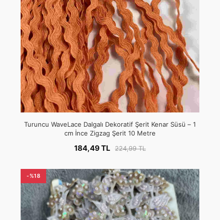
Turuncu WaveLace Dalgalı Dekoratif Şerit Kenar Süsü – 1
cm İnce Zigzag Şerit 10 Metre
184,49 TL
224,99 TL
-%18