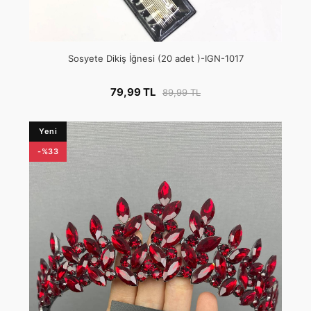
Sosyete Dikiş İğnesi (20 adet )-IGN-1017
79,99 TL
89,99 TL
Yeni
-%33