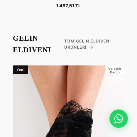
1.487,51 TL
GELIN
TÜM GELIN ELDIVENI
ÜRÜNLERI
ELDIVENI
Ücretsiz
Yeni
Kargo