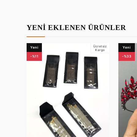
YENİ EKLENEN ÜRÜNLER
Ücretsiz
Yeni
Yeni
Kargo
-%11
-%33