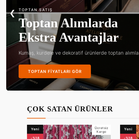
KINA & DÜĞÜN
❮
Göz Kamaştıran
Gelin Aksesuarları
En özel gününüz için en zarif tasarımlar Kalif kalitesi
KOLEKSIYONU KEŞFET
ÇOK SATAN ÜRÜNLER
Ücretsiz
Yeni
Yeni
Kargo
-%18
-%18