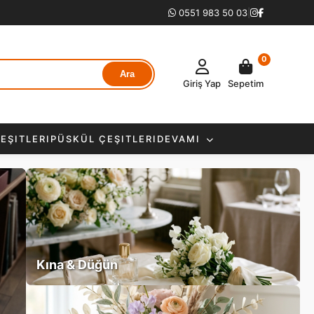
0551 983 50 03
|
0
Ara
Giriş Yap
Sepetim
EŞITLERI
PÜSKÜL ÇEŞITLERI
DEVAMI
Kına & Düğün