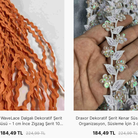
WaveLace Dalgalı Dekoratif Şerit
Draxor Dekoratif Şerit Kenar Süsü
üsü – 1 cm İnce Zigzag Şerit 10
Organizasyon, Süsleme İçin 3 
Metre
Metre
184,49 TL
184,49 TL
224,99 TL
224,99 TL