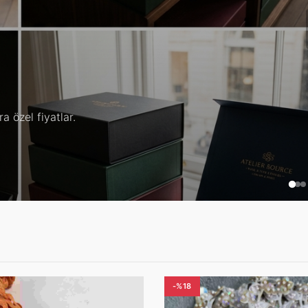
yle.
-%18