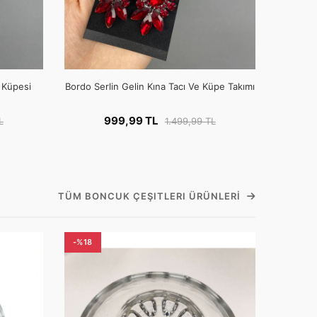
e Küpesi
Bordo Serlin Gelin Kına Tacı Ve Küpe Takımı
999,99 TL
L
1.499,99 TL
TÜM BONCUK ÇEŞITLERI ÜRÜNLERI
-%18