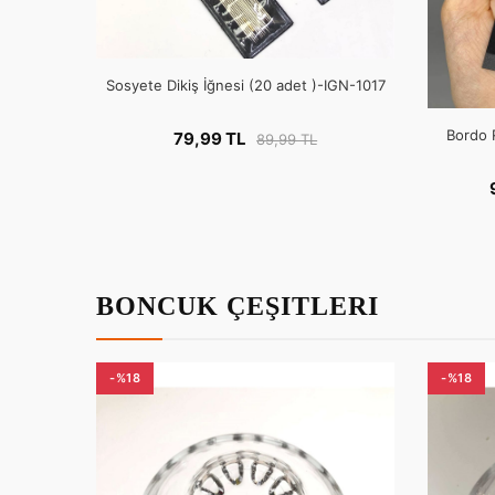
Sosyete Dikiş İğnesi (20 adet )-IGN-1017
Bordo 
79,99 TL
89,99 TL
BONCUK ÇEŞITLERI
-%18
-%18