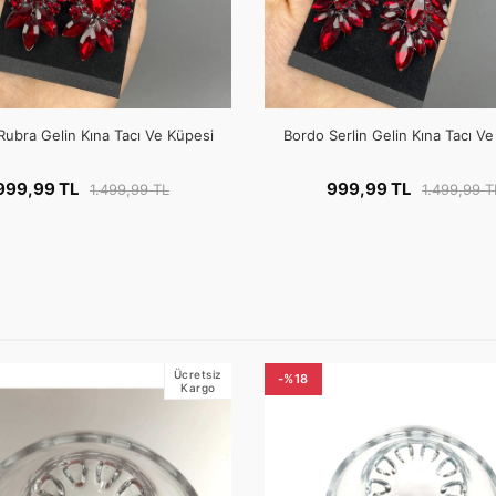
Rubra Gelin Kına Tacı Ve Küpesi
Bordo Serlin Gelin Kına Tacı V
999,99 TL
999,99 TL
1.499,99 TL
1.499,99 T
Ücretsiz
-%18
Kargo