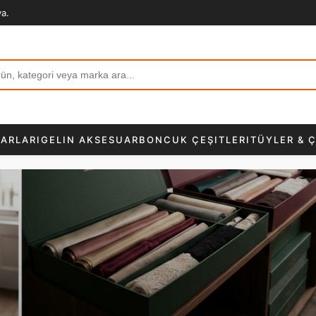
va.
ARLARI
GELIN AKSESUAR
BONCUK ÇEŞITLERI
TÜYLER & Ç