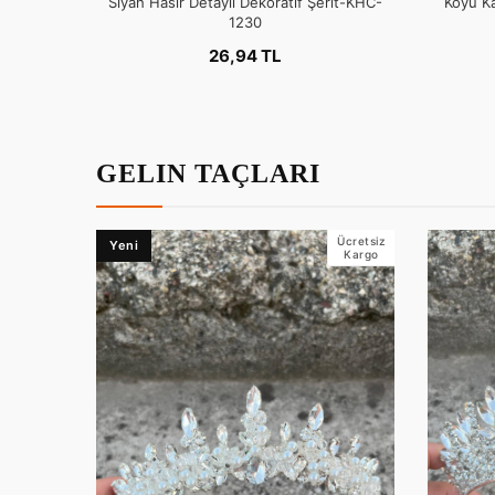
Siyah Hasır Detaylı Dekoratif Şerit-KHC-
Koyu Ka
1230
26,94 TL
GELIN TAÇLARI
Ücretsiz
Yeni
Kargo