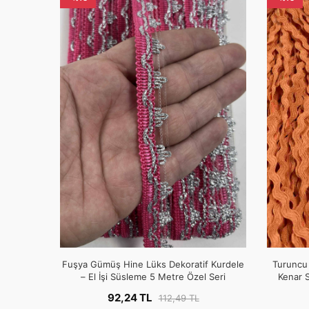
Fuşya Gümüş Hine Lüks Dekoratif Kurdele
Turuncu 
– El İşi Süsleme 5 Metre Özel Seri
Kenar S
92,24 TL
112,49 TL