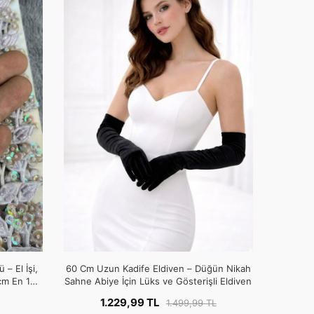
 – El İşi,
60 Cm Uzun Kadife Eldiven – Düğün Nikah
cm En 1
Sahne Abiye İçin Lüks ve Gösterişli Eldiven
1.229,99 TL
1.499,99 TL