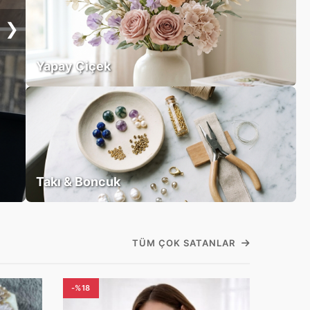
❯
Yapay Çiçek
Takı & Boncuk
TÜM ÇOK SATANLAR
-%18