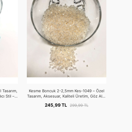
 Tasarım,
Kesme Boncuk 2-2,5mm Kes-1049 – Özel
cı Stil –
Tasarım, Aksesuar, Kaliteli Üretim, Göz Alıcı
Stil – Boncuk
245,99 TL
299,99 TL