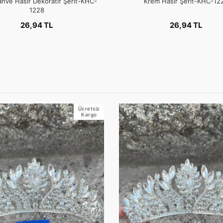
hve Hasır Dekoratif Şerit-KHC-
Krem Hasır Şerit-KHC-12
1228
26,94 TL
26,94 TL
Ücretsiz
Kargo