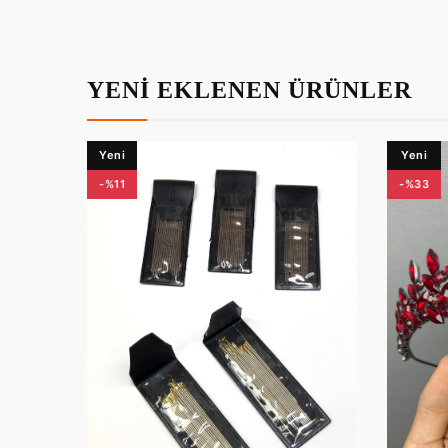
YENİ EKLENEN ÜRÜNLER
Yeni
Yeni
-%11
-%33