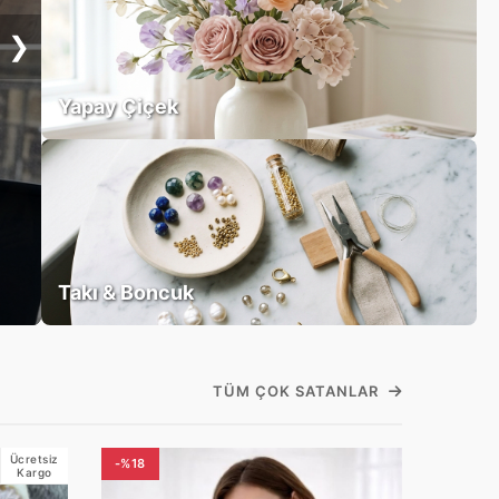
❯
Yapay Çiçek
Takı & Boncuk
TÜM ÇOK SATANLAR
Ücretsiz
-%18
Kargo