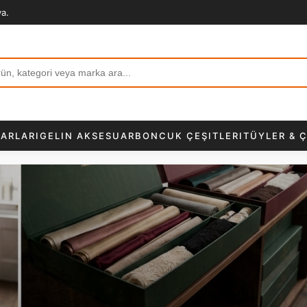
va.
ARLARI
GELIN AKSESUAR
BONCUK ÇEŞITLERI
TÜYLER & Ç