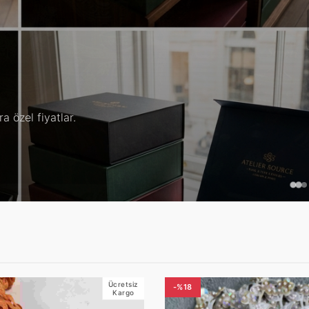
yle.
Ücretsiz
-%18
Kargo