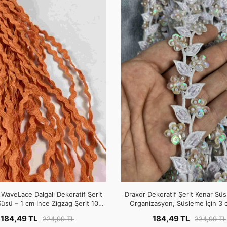
WaveLace Dalgalı Dekoratif Şerit
Draxor Dekoratif Şerit Kenar Süsü
üsü – 1 cm İnce Zigzag Şerit 10
Organizasyon, Süsleme İçin 3 
Metre
Metre
184,49 TL
184,49 TL
224,99 TL
224,99 TL