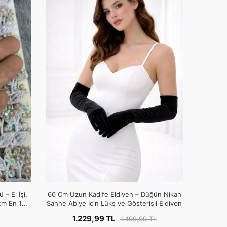
 – El İşi,
60 Cm Uzun Kadife Eldiven – Düğün Nikah
cm En 1
Sahne Abiye İçin Lüks ve Gösterişli Eldiven
1.229,99 TL
1.499,99 TL