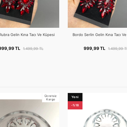
Rubra Gelin Kına Tacı Ve Küpesi
Bordo Serlin Gelin Kına Tacı V
999,99 TL
999,99 TL
1.499,99 TL
1.499,99 T
Ücretsiz
Yeni
Kargo
-%18