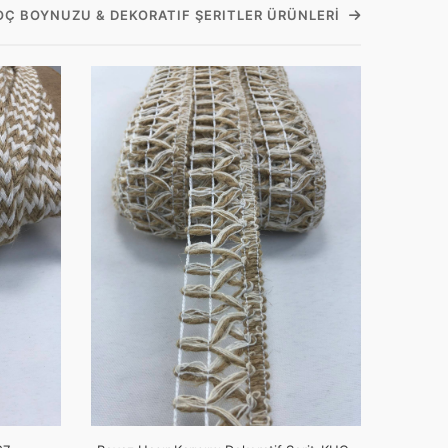
KOÇ BOYNUZU & DEKORATIF ŞERITLER ÜRÜNLERI