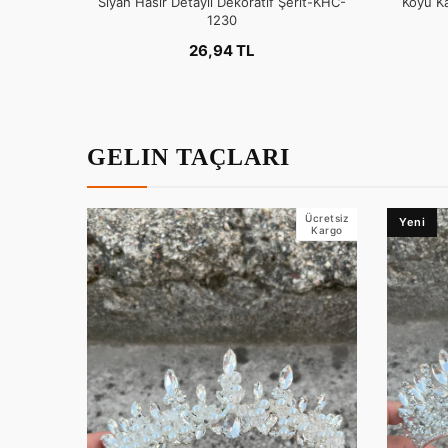
Siyah Hasır Detaylı Dekoratif Şerit-KHC-
Koyu Ka
1230
26,94 TL
GELIN TAÇLARI
Ücretsiz
Yeni
Kargo