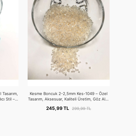
 Tasarım,
Kesme Boncuk 2-2,5mm Kes-1049 – Özel
cı Stil –
Tasarım, Aksesuar, Kaliteli Üretim, Göz Alıcı
Stil – Boncuk
245,99 TL
299,99 TL