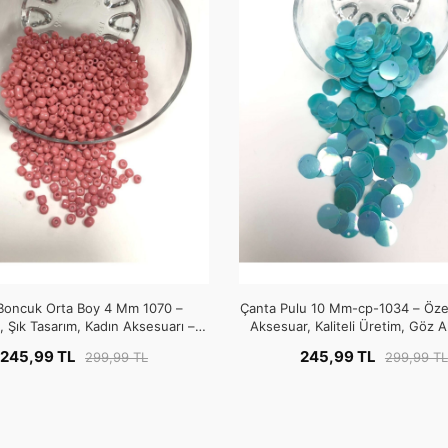
Boncuk Orta Boy 4 Mm 1070 –
Çanta Pulu 10 Mm-cp-1034 – Özel
 Şık Tasarım, Kadın Aksesuarı –
Aksesuar, Kaliteli Üretim, Göz Alı
Boncuk
Boncuk
245,99 TL
245,99 TL
299,99 TL
299,99 TL