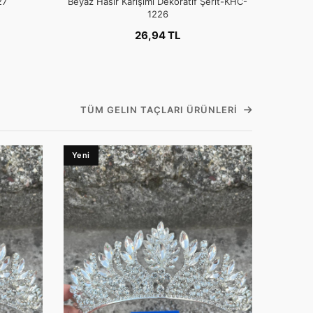
27
Beyaz Hasır Karışımı Dekoratif Şerit-KHC-
1226
26,94 TL
TÜM GELIN TAÇLARI ÜRÜNLERI
Yeni