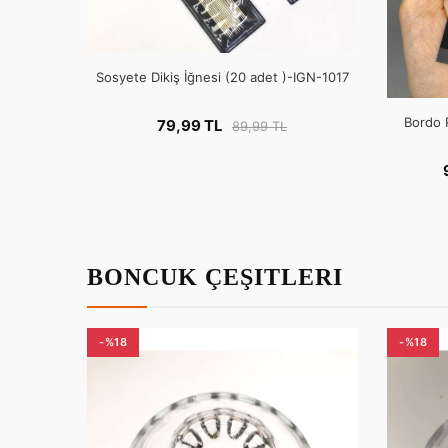
Sosyete Dikiş İğnesi (20 adet )-IGN-1017
Bordo 
79,99 TL
89,99 TL
BONCUK ÇEŞITLERI
-%18
-%18