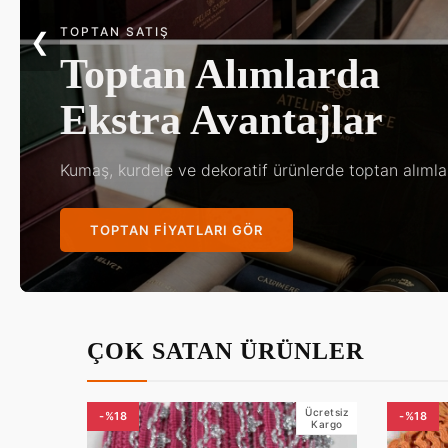
KINA & DÜĞÜN
❮
Göz Kamaştıran
Gelin Aksesuarları
En özel gününüz için en zarif tasarımlar Kalif kalitesi
KOLEKSIYONU KEŞFET
ÇOK SATAN ÜRÜNLER
Ücretsiz
-%18
-%18
Kargo