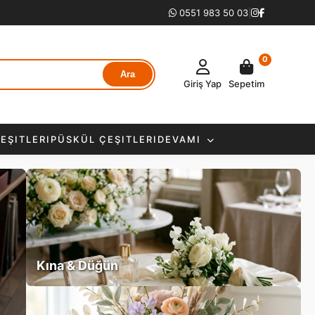
0551 983 50 03
|
0
Ara
Giriş Yap
Sepetim
EŞITLERI
PÜSKÜL ÇEŞITLERI
DEVAMI
Kına & Düğün