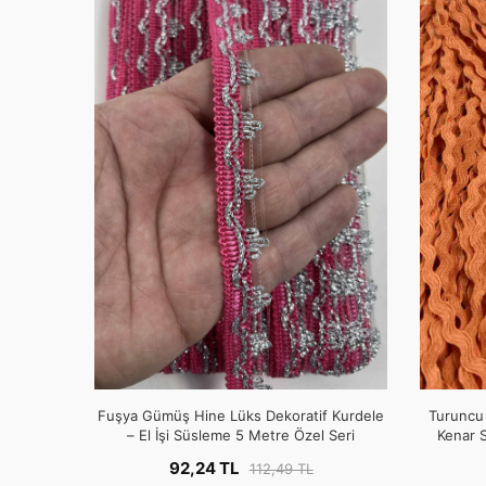
Fuşya Gümüş Hine Lüks Dekoratif Kurdele
Turuncu 
– El İşi Süsleme 5 Metre Özel Seri
Kenar S
92,24 TL
112,49 TL