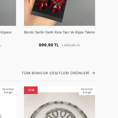
e Küpesi
Bordo Serlin Gelin Kına Tacı Ve Küpe Takımı
999,99 TL
L
1.499,99 TL
TÜM BONCUK ÇEŞITLERI ÜRÜNLERI
Ücretsiz
Ücretsiz
-%18
Kargo
Kargo