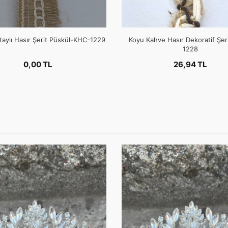
aylı Hasır Şerit Püskül-KHC-1229
Koyu Kahve Hasır Dekoratif Şe
1228
0,00 TL
26,94 TL