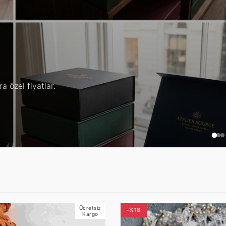
yle.
Ücretsiz
-%18
Kargo