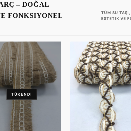
HARÇ – DOĞAL
TÜM SU TAŞI
VE FONKSIYONEL
ESTETIK VE 
TÜKENDI