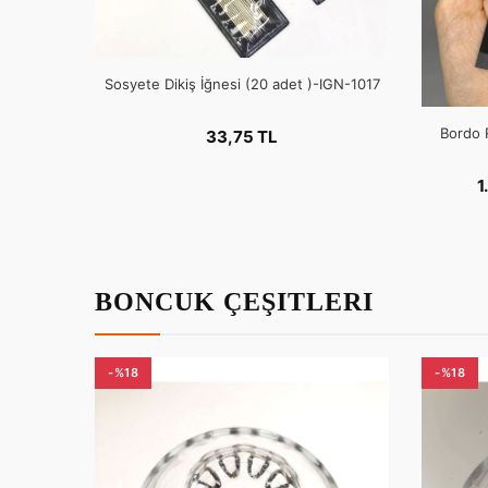
Sosyete Dikiş İğnesi (20 adet )-IGN-1017
Bordo 
33,75 TL
1
BONCUK ÇEŞITLERI
-%18
-%18