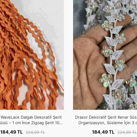
WaveLace Dalgalı Dekoratif Şerit
Draxor Dekoratif Şerit Kenar Süsü
üsü – 1 cm İnce Zigzag Şerit 10
Organizasyon, Süsleme İçin 3 
Metre
Metre
184,49 TL
184,49 TL
224,99 TL
224,99 TL