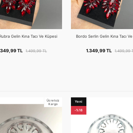
Rubra Gelin Kına Tacı Ve Küpesi
Bordo Serlin Gelin Kına Tacı V
.349,99 TL
1.349,99 TL
1.499,99 TL
1.499,99 
Ücretsiz
Yeni
Kargo
-%18