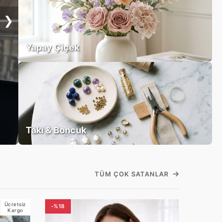
❯
Yapay Çiçek
Takı & Boncuk
TÜM ÇOK SATANLAR
Ücretsiz
-%18
Kargo