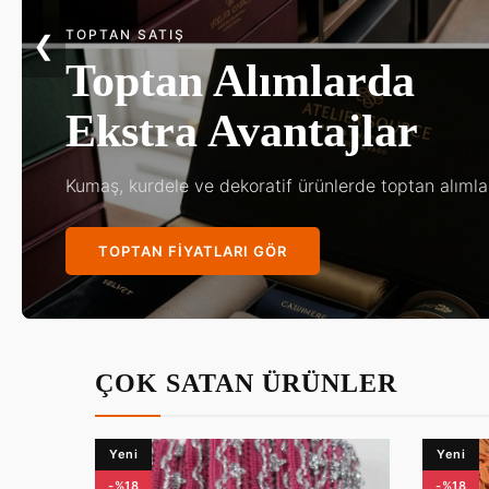
KINA & DÜĞÜN
❮
Göz Kamaştıran
Gelin Aksesuarları
En özel gününüz için en zarif tasarımlar Kalif kalitesi
KOLEKSIYONU KEŞFET
ÇOK SATAN ÜRÜNLER
Yeni
Yeni
-%18
-%18