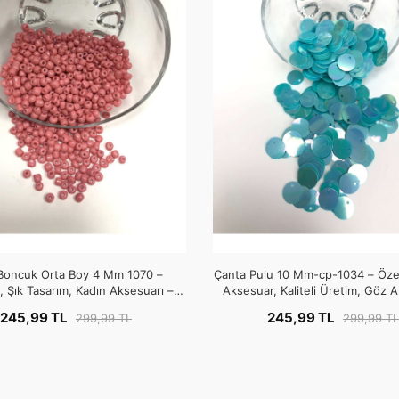
Boncuk Orta Boy 4 Mm 1070 –
Çanta Pulu 10 Mm-cp-1034 – Özel
 Şık Tasarım, Kadın Aksesuarı –
Aksesuar, Kaliteli Üretim, Göz Alı
Boncuk
Boncuk
245,99 TL
245,99 TL
299,99 TL
299,99 TL