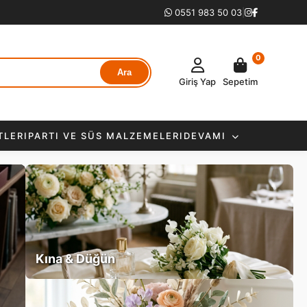
0551 983 50 03
|
0
Ara
Giriş Yap
Sepetim
TLERI
PARTI VE SÜS MALZEMELERI
DEVAMI
Kına & Düğün