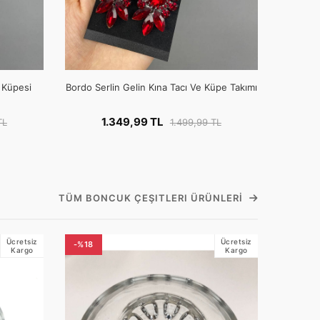
e Küpesi
Bordo Serlin Gelin Kına Tacı Ve Küpe Takımı
1.349,99 TL
TL
1.499,99 TL
TÜM BONCUK ÇEŞITLERI ÜRÜNLERI
Ücretsiz
Ücretsiz
-%18
Kargo
Kargo