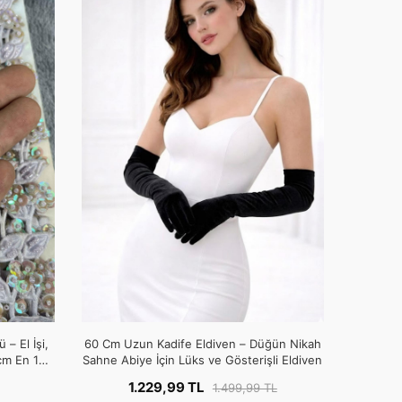
 – El İşi,
60 Cm Uzun Kadife Eldiven – Düğün Nikah
cm En 1
Sahne Abiye İçin Lüks ve Gösterişli Eldiven
1.229,99 TL
1.499,99 TL