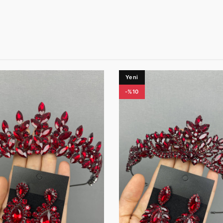
Yeni
-%10