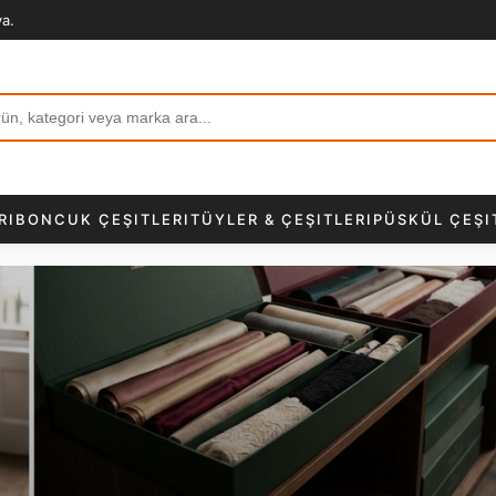
va.
RI
BONCUK ÇEŞITLERI
TÜYLER & ÇEŞITLERI
PÜSKÜL ÇEŞI