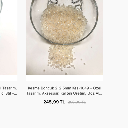
 Tasarım,
Kesme Boncuk 2-2,5mm Kes-1049 – Özel
cı Stil –
Tasarım, Aksesuar, Kaliteli Üretim, Göz Alıcı
Stil – Boncuk
245,99 TL
299,99 TL