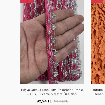
Fuşya Gümüş Hine Lüks Dekoratif Kurdele
Turuncu 
– El İşi Süsleme 5 Metre Özel Seri
Kenar S
92,24 TL
112,49 TL