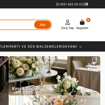
0551 983 50 03
|
0
Ara
Giriş Yap
Sepetim
TLERI
PARTI VE SÜS MALZEMELERI
DEVAMI
Kına & Düğün