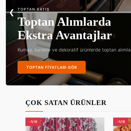
KINA & DÜĞÜN
❮
Göz Kamaştıran
Gelin Aksesuarları
En özel gününüz için en zarif tasarımlar Kalif kalitesi
KOLEKSIYONU KEŞFET
ÇOK SATAN ÜRÜNLER
-%18
-%18