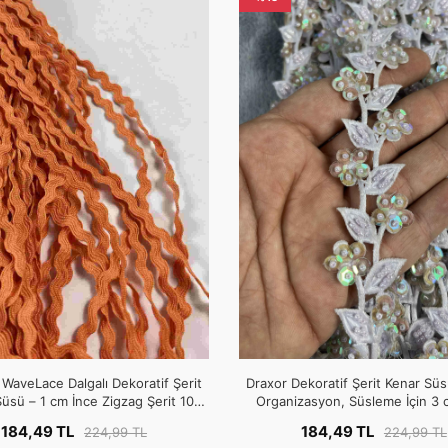
WaveLace Dalgalı Dekoratif Şerit
Draxor Dekoratif Şerit Kenar Süsü
üsü – 1 cm İnce Zigzag Şerit 10
Organizasyon, Süsleme İçin 3 
Metre
Metre
184,49 TL
184,49 TL
224,99 TL
224,99 TL