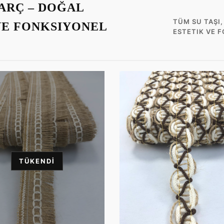
HARÇ – DOĞAL
TÜM SU TAŞI
VE FONKSIYONEL
ESTETIK VE 
TÜKENDI