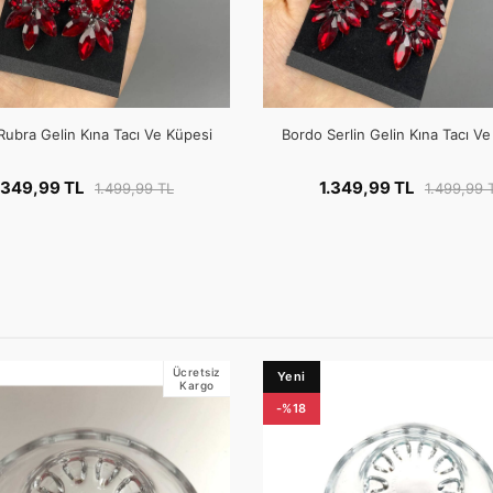
Rubra Gelin Kına Tacı Ve Küpesi
Bordo Serlin Gelin Kına Tacı V
.349,99 TL
1.349,99 TL
1.499,99 TL
1.499,99 
Ücretsiz
Yeni
Kargo
-%18