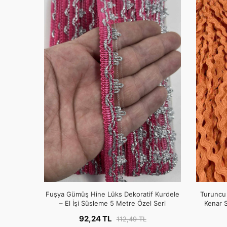
Fuşya Gümüş Hine Lüks Dekoratif Kurdele
Turuncu 
– El İşi Süsleme 5 Metre Özel Seri
Kenar S
92,24 TL
112,49 TL