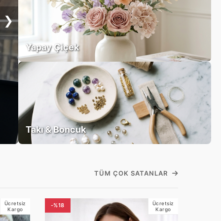
❯
Yapay Çiçek
Takı & Boncuk
TÜM ÇOK SATANLAR
Ücretsiz
Ücretsiz
-%18
Kargo
Kargo