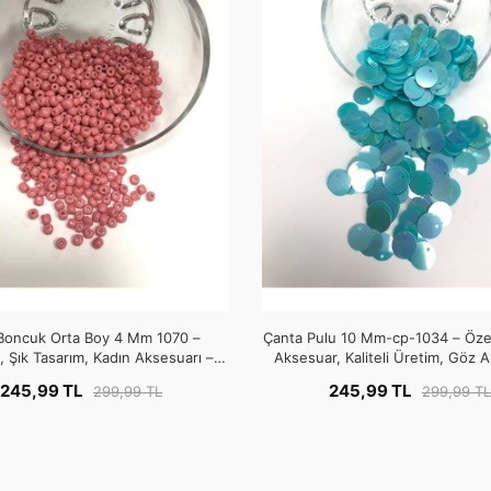
Boncuk Orta Boy 4 Mm 1070 –
Çanta Pulu 10 Mm-cp-1034 – Özel
 Şık Tasarım, Kadın Aksesuarı –
Aksesuar, Kaliteli Üretim, Göz Alı
Boncuk
Boncuk
245,99 TL
245,99 TL
299,99 TL
299,99 TL