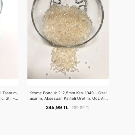
 Tasarım,
Kesme Boncuk 2-2,5mm Kes-1049 – Özel
cı Stil –
Tasarım, Aksesuar, Kaliteli Üretim, Göz Alıcı
Stil – Boncuk
245,99 TL
299,99 TL