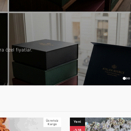
yle.
Ücretsiz
Yeni
Kargo
-%18