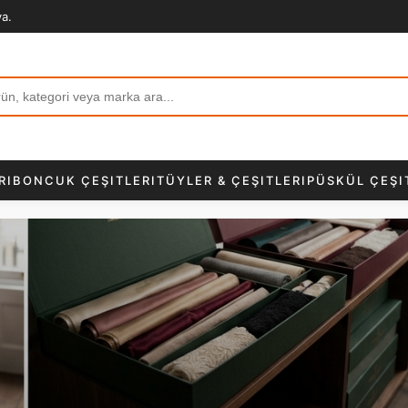
va.
RI
BONCUK ÇEŞITLERI
TÜYLER & ÇEŞITLERI
PÜSKÜL ÇEŞI