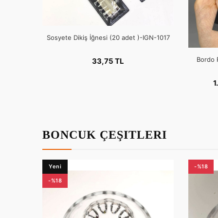
Sosyete Dikiş İğnesi (20 adet )-IGN-1017
Bordo 
33,75 TL
1
BONCUK ÇEŞITLERI
Yeni
-%18
-%18