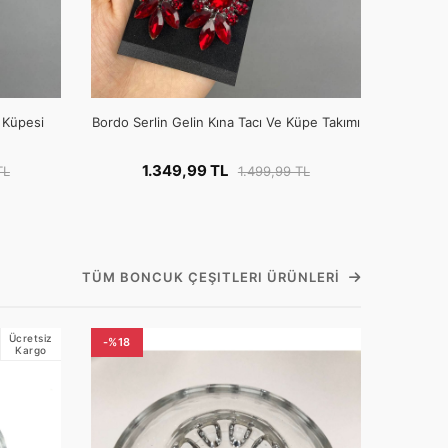
e Küpesi
Bordo Serlin Gelin Kına Tacı Ve Küpe Takımı
1.349,99 TL
TL
1.499,99 TL
TÜM BONCUK ÇEŞITLERI ÜRÜNLERI
Ücretsiz
-%18
Kargo