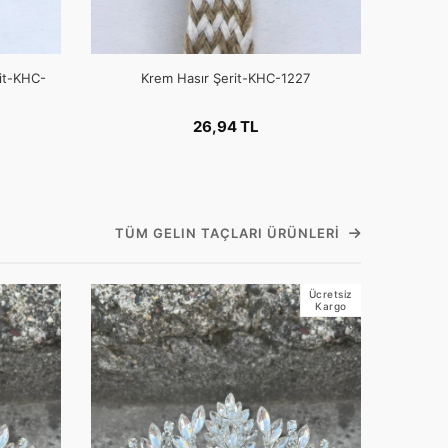
rit-KHC-
Krem Hasır Şerit-KHC-1227
26,94 TL
TÜM GELIN TAÇLARI ÜRÜNLERI
Ücretsiz
Kargo