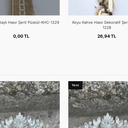
aylı Hasır Şerit Püskül-KHC-1229
Koyu Kahve Hasır Dekoratif Şe
1228
0,00 TL
26,94 TL
Yeni