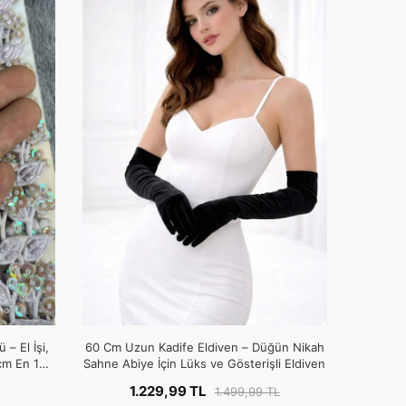
 – El İşi,
60 Cm Uzun Kadife Eldiven – Düğün Nikah
cm En 1
Sahne Abiye İçin Lüks ve Gösterişli Eldiven
1.229,99 TL
1.499,99 TL