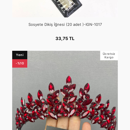
Sosyete Dikiş İğnesi (20 adet )-IGN-1017
33,75 TL
Ücretsiz
Yeni
Kargo
-%10