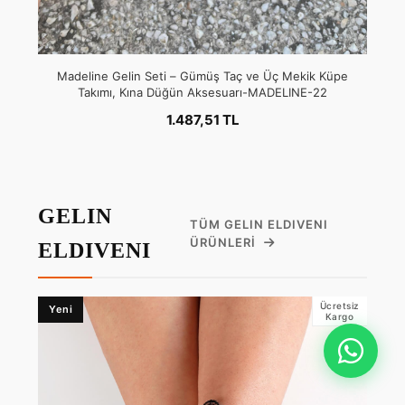
Madeline Gelin Seti – Gümüş Taç ve Üç Mekik Küpe
Takımı, Kına Düğün Aksesuarı-MADELINE-22
1.487,51 TL
GELIN
TÜM GELIN ELDIVENI
ÜRÜNLERI
ELDIVENI
Ücretsiz
Yeni
Kargo