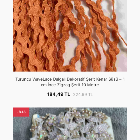
Turuncu WaveLace Dalgalı Dekoratif Şerit Kenar Süsü – 1
cm İnce Zigzag Şerit 10 Metre
184,49 TL
224,99 TL
-%18