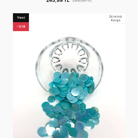
245,99 TL
299,99 TL
Ücretsiz
Yeni
Kargo
-%18