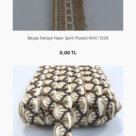
Beyaz Detaylı Hasır Şerit Püskül-KHC-1229
0,00 TL