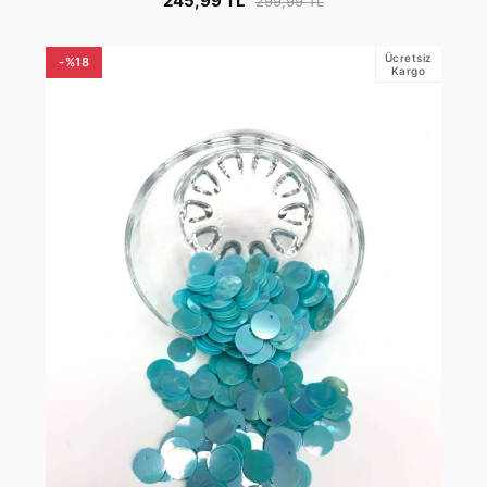
245,99 TL
299,99 TL
Ücretsiz
-%18
Kargo