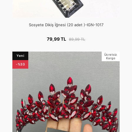
Sosyete Dikiş İğnesi (20 adet )-IGN-1017
79,99 TL
89,99 TL
Ücretsiz
Yeni
Kargo
-%33