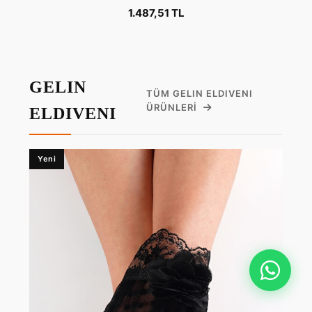
1.487,51 TL
GELIN
TÜM GELIN ELDIVENI
ÜRÜNLERI
ELDIVENI
Yeni