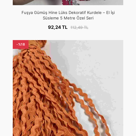
Fuşya Gümüş Hine Lüks Dekoratif Kurdele – El İşi
Süsleme 5 Metre Özel Seri
92,24 TL
112,49 TL
-%18