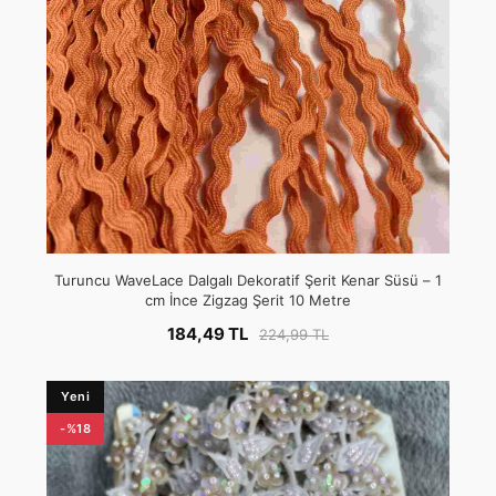
Turuncu WaveLace Dalgalı Dekoratif Şerit Kenar Süsü – 1
cm İnce Zigzag Şerit 10 Metre
184,49 TL
224,99 TL
Yeni
-%18