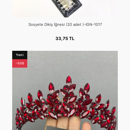
Sosyete Dikiş İğnesi (20 adet )-IGN-1017
33,75 TL
Yeni
-%10