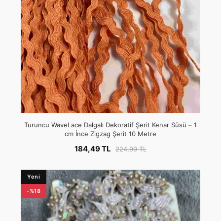
Turuncu WaveLace Dalgalı Dekoratif Şerit Kenar Süsü – 1
cm İnce Zigzag Şerit 10 Metre
184,49 TL
224,99 TL
Yeni
-%18