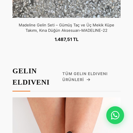
Madeline Gelin Seti – Gümüş Taç ve Üç Mekik Küpe
Takımı, Kına Düğün Aksesuarı-MADELINE-22
1.487,51 TL
GELIN
TÜM GELIN ELDIVENI
ÜRÜNLERI
ELDIVENI