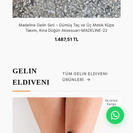
Madeline Gelin Seti – Gümüş Taç ve Üç Mekik Küpe
Takımı, Kına Düğün Aksesuarı-MADELINE-22
1.487,51 TL
GELIN
TÜM GELIN ELDIVENI
ÜRÜNLERI
ELDIVENI
Ücretsiz
Kargo