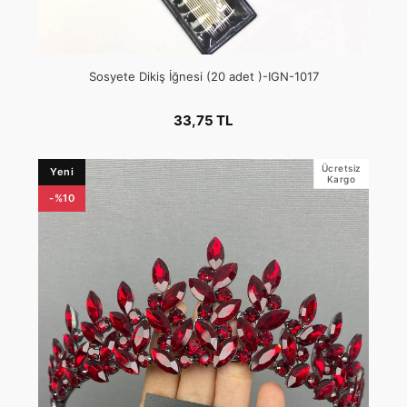
Sosyete Dikiş İğnesi (20 adet )-IGN-1017
33,75 TL
Ücretsiz
Yeni
Kargo
-%10