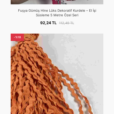
Fuşya Gümüş Hine Lüks Dekoratif Kurdele – El İşi
Süsleme 5 Metre Özel Seri
92,24 TL
112,49 TL
-%18