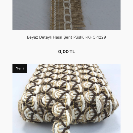
Beyaz Detaylı Hasır Şerit Püskül-KHC-1229
0,00 TL
Yeni