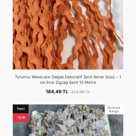
Turuncu WaveLace Dalgalı Dekoratif Şerit Kenar Süsü – 1
cm İnce Zigzag Şerit 10 Metre
184,49 TL
224,99 TL
Ücretsiz
Yeni
Kargo
-%18