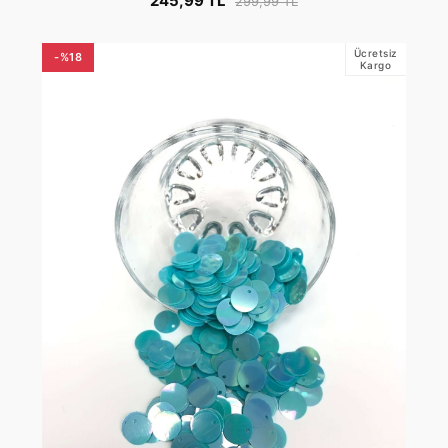
245,99 TL
299,99 TL
Ücretsiz
-%18
Kargo