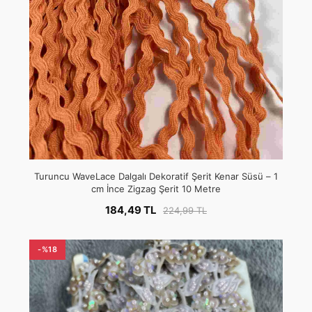
Turuncu WaveLace Dalgalı Dekoratif Şerit Kenar Süsü – 1
cm İnce Zigzag Şerit 10 Metre
184,49 TL
224,99 TL
-%18