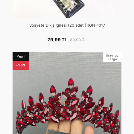
Sosyete Dikiş İğnesi (20 adet )-IGN-1017
79,99 TL
89,99 TL
Ücretsiz
Yeni
Kargo
-%33