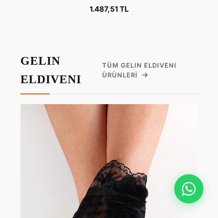
1.487,51 TL
GELIN
TÜM GELIN ELDIVENI
ÜRÜNLERI
ELDIVENI