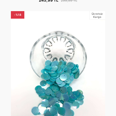
245,99 TL
299,99 TL
Ücretsiz
-%18
Kargo