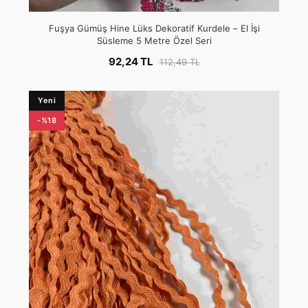
Fuşya Gümüş Hine Lüks Dekoratif Kurdele – El İşi
Süsleme 5 Metre Özel Seri
92,24 TL
112,49 TL
Yeni
-%18