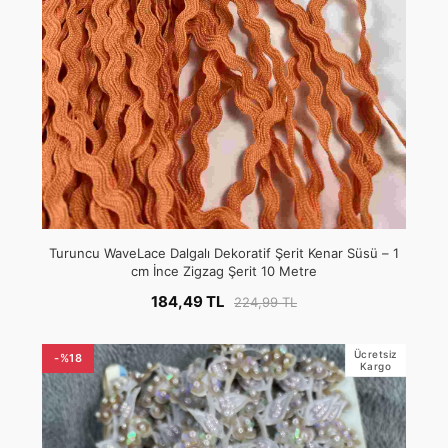
Turuncu WaveLace Dalgalı Dekoratif Şerit Kenar Süsü – 1
cm İnce Zigzag Şerit 10 Metre
184,49 TL
224,99 TL
Ücretsiz
-%18
Kargo