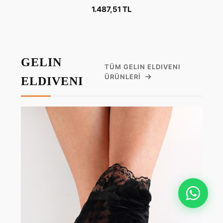
1.487,51 TL
GELIN
TÜM GELIN ELDIVENI
ÜRÜNLERI
ELDIVENI