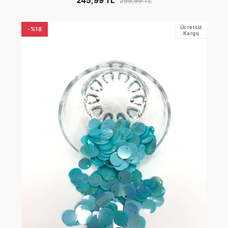
245,99 TL
299,99 TL
Ücretsiz
-%18
Kargo