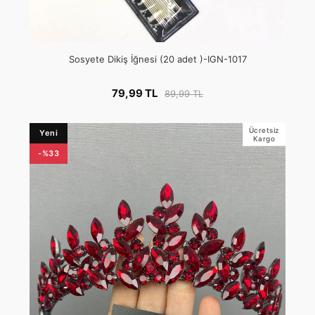
Sosyete Dikiş İğnesi (20 adet )-IGN-1017
79,99 TL
89,99 TL
Ücretsiz
Yeni
Kargo
-%33