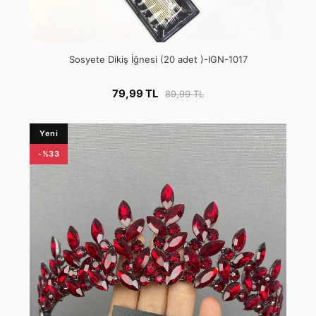
Sosyete Dikiş İğnesi (20 adet )-IGN-1017
79,99 TL
89,99 TL
Yeni
-%33