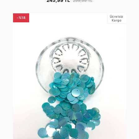
245,99 TL
299,99 TL
Ücretsiz
-%18
Kargo