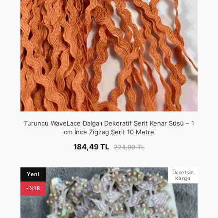
Turuncu WaveLace Dalgalı Dekoratif Şerit Kenar Süsü – 1
cm İnce Zigzag Şerit 10 Metre
184,49 TL
224,99 TL
Ücretsiz
Yeni
Kargo
-%18