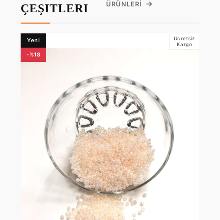
ÜRÜNLERI
ÇEŞITLERI
Ücretsiz
Yeni
Kargo
-%18