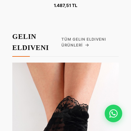
1.487,51 TL
GELIN
TÜM GELIN ELDIVENI
ÜRÜNLERI
ELDIVENI