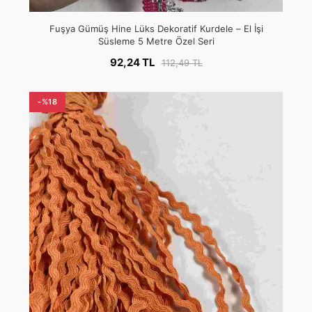
Fuşya Gümüş Hine Lüks Dekoratif Kurdele – El İşi
Süsleme 5 Metre Özel Seri
92,24 TL
112,49 TL
-%18