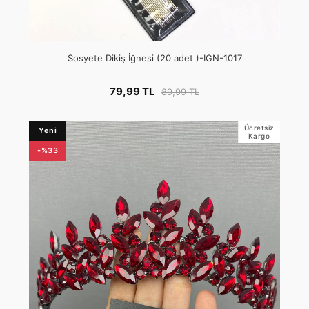
Sosyete Dikiş İğnesi (20 adet )-IGN-1017
79,99 TL
89,99 TL
Ücretsiz
Yeni
Kargo
-%33