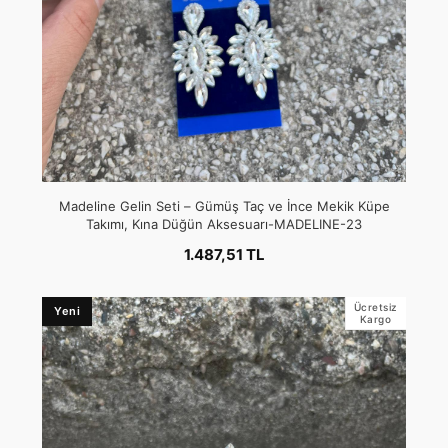
Madeline Gelin Seti – Gümüş Taç ve İnce Mekik Küpe
Takımı, Kına Düğün Aksesuarı-MADELINE-23
1.487,51 TL
Ücretsiz
Yeni
Kargo