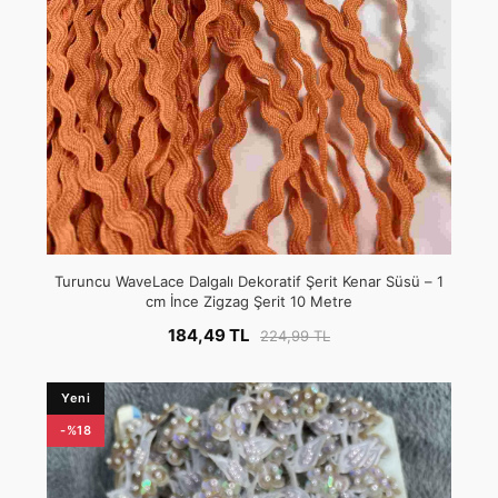
Turuncu WaveLace Dalgalı Dekoratif Şerit Kenar Süsü – 1
cm İnce Zigzag Şerit 10 Metre
184,49 TL
224,99 TL
Yeni
-%18