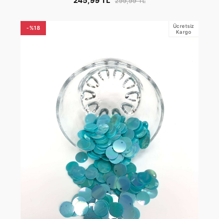
245,99 TL
299,99 TL
Ücretsiz
-%18
Kargo